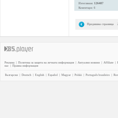
Изтегляния:
126487
Коментари: 6
Предишна страница
Реклама
|
Политика за защита на личната информация
|
Актуални новини
|
Affiliate
|
нас
|
Правна информация
Български
|
Deutsch
|
English
|
Español
|
Magyar
|
Polski
|
Português brasileiro
|
Ro