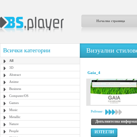
Начална страница
Визуални стилове
Всички категории
All
3D
Gaia_4
Abstract
Anime
Business
Computer/OS
Games
Music
Рейтинг:
Metallic
Допълнителна информа
Nature
People
ИЗТЕГЛИ