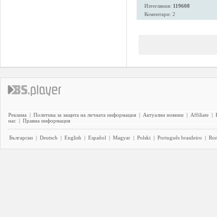
Изтегляния:
119608
Коментари: 2
Реклама
|
Политика за защита на личната информация
|
Актуални новини
|
Affiliate
|
нас
|
Правна информация
Български
|
Deutsch
|
English
|
Español
|
Magyar
|
Polski
|
Português brasileiro
|
Ro