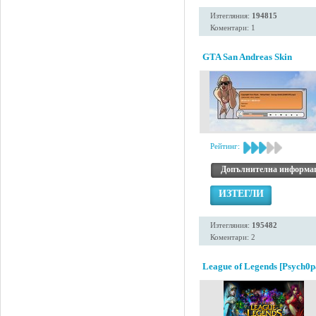
Изтегляния:
194815
Коментари: 1
GTA San Andreas Skin
Рейтинг:
Допълнителна информа
ИЗТЕГЛИ
Изтегляния:
195482
Коментари: 2
League of Legends [Psych0p