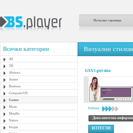
Начална страница
Визуални стилове
Всички категории
All
3D
GTA 5 girl skin
Abstract
Anime
Business
Computer/OS
Games
Music
Рейтинг:
Metallic
Допълнителна информа
Nature
People
ИЗТЕГЛИ