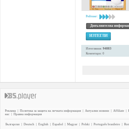
Рейтинг:
Допълнителна информа
ИЗТЕГЛИ
Изтегляния:
94883
Коментари: 0
Реклама
|
Политика за защита на личната информация
|
Актуални новини
|
Affiliate
|
нас
|
Правна информация
Български
|
Deutsch
|
English
|
Español
|
Magyar
|
Polski
|
Português brasileiro
|
Ro