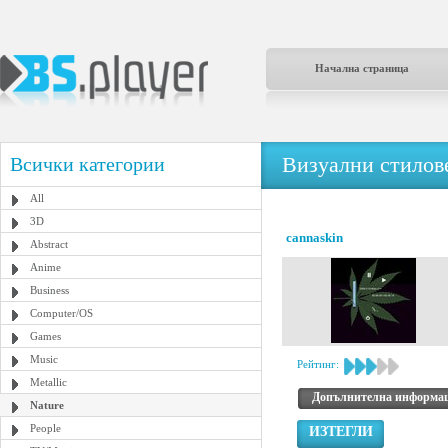
Начална страница
Визуални стилове
Всички категории
All
3D
cannaskin
Abstract
Anime
Business
Computer/OS
Games
Music
Рейтинг:
Metallic
Допълнителна информа
Nature
People
ИЗТЕГЛИ