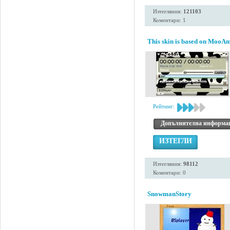
Изтегляния:
121103
Коментари: 1
This skin is based on MooAm
Рейтинг:
Допълнителна информа
ИЗТЕГЛИ
Изтегляния:
98112
Коментари: 0
SnowmanStory