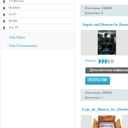
TV/Movies
Holidays
Изтегляния:
126455
Коментари: 6
Sci-Fi
Stylish
Angels and Demons by [kam
Top 10
Skin Maker
Skin Documentation
Рейтинг:
Допълнителна информа
ИЗТЕГЛИ
Изтегляния:
159155
Коментари: 1
Caja_de_Musica_by_(Nosfer