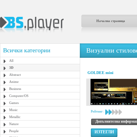
Начална страница
Визуални стилове
Всички категории
All
3D
GOLDEE mini
Abstract
Anime
Business
Computer/OS
Games
Music
Рейтинг:
Metallic
Допълнителна информа
Nature
People
ИЗТЕГЛИ