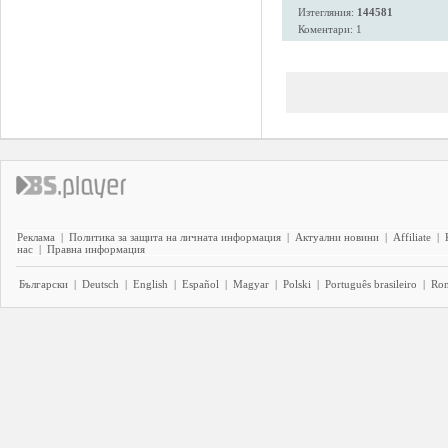
Изтегляния:
144581
Коментари: 1
Реклама
|
Политика за защита на личната информация
|
Актуални новини
|
Affiliate
|
нас
|
Правна информация
Български
|
Deutsch
|
English
|
Español
|
Magyar
|
Polski
|
Português brasileiro
|
Ro