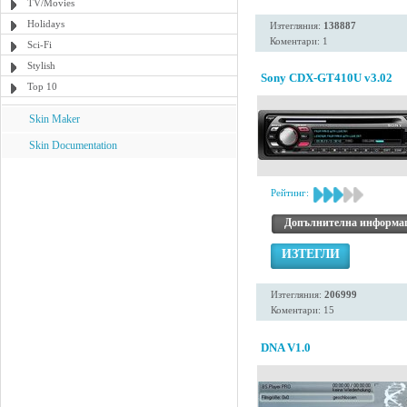
TV/Movies
Holidays
Изтегляния:
138887
Коментари: 1
Sci-Fi
Stylish
Sony CDX-GT410U v3.02
Top 10
Skin Maker
Skin Documentation
Рейтинг:
Допълнителна информа
ИЗТЕГЛИ
Изтегляния:
206999
Коментари: 15
DNA V1.0