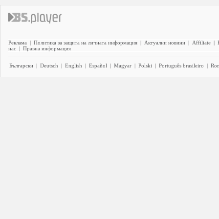
Реклама
|
Политика за защита на личната информация
|
Актуални новини
|
Affiliate
|
нас
|
Правна информация
Български
|
Deutsch
|
English
|
Español
|
Magyar
|
Polski
|
Português brasileiro
|
Ro