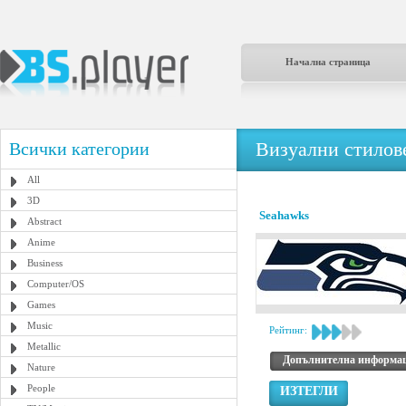
Начална страница
Визуални стилове
Всички категории
All
3D
Seahawks
Abstract
Anime
Business
Computer/OS
Games
Music
Рейтинг:
Metallic
Допълнителна информа
Nature
People
ИЗТЕГЛИ