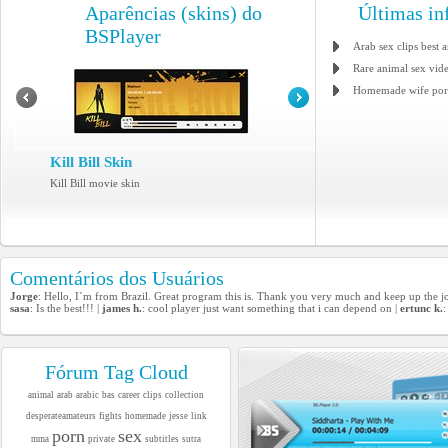
Aparências (skins) do
Últimas in
BSPlayer
Arab sex clips best 
Rare animal sex video
Homemade wife porn 
Kill Bill Skin
Kill Bill movie skin
Comentários dos Usuários
Jorge
: Hello, I´m from Brazil. Great program this is. Thank you very much and keep up the j
sasa
: Is the best!!! |
james h.
: cool player just want something that i can depend on |
ertunc k.
:
Fórum Tag Cloud
animal
arab
arabic
bas
career
clips
collection
desperateamateurs
fights
homemade
jesse
link
porn
sex
mma
private
subtitles
sutra