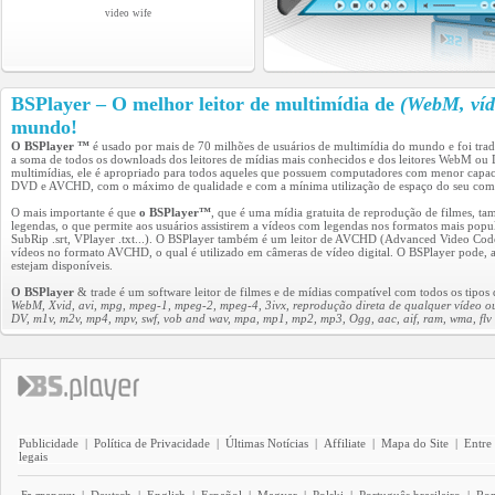
video
wife
BSPlayer – O melhor leitor de multimídia de
(WebM, víd
mundo!
O BSPlayer ™
é usado por mais de 70 milhões de usuários de multimídia do mundo e foi tra
a soma de todos os downloads dos leitores de mídias mais conhecidos e dos leitores WebM o
multimídias, ele é apropriado para todos aqueles que possuem computadores com menor capaci
DVD e AVCHD, com o máximo de qualidade e com a mínima utilização de espaço do seu com
O mais importante é que
o BSPlayer™
, que é uma mídia gratuita de reprodução de filmes, 
legendas, o que permite aos usuários assistirem a vídeos com legendas nos formatos mais pop
SubRip .srt, VPlayer .txt...). O BSPlayer também é um leitor de AVCHD (Advanced Video Codec
vídeos no formato AVCHD, o qual é utilizado em câmeras de vídeo digital. O BSPlayer pode, au
estejam disponíveis.
O BSPlayer
& trade é um software leitor de filmes e de mídias compatível com todos os tipos 
WebM, Xvid, avi, mpg, mpeg-1, mpeg-2, mpeg-4, 3ivx, reprodução direta de qualquer vídeo 
DV, m1v, m2v, mp4, mpv, swf, vob and wav, mpa, mp1, mp2, mp3, Ogg, aac, aif, ram, wma, flv 
Publicidade
|
Política de Privacidade
|
Últimas Notícias
|
Affiliate
|
Mapa do Site
|
Entre
legais