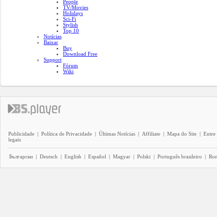
People
TV/Movies
Holidays
Sci-Fi
Stylish
Top 10
Notícias
Baixar
Buy
Download Free
Support
Fórum
Wiki
Publicidade
|
Política de Privacidade
|
Últimas Notícias
|
Affiliate
|
Mapa do Site
|
Entre
legais
Български
|
Deutsch
|
English
|
Español
|
Magyar
|
Polski
|
Português brasileiro
|
Ro