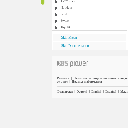
TV/Movies
Holidays
Sci-Fi
Stylish
Top 10
Skin Maker
Skin Documentation
Реклама
|
Политика за защита на личната инф
се с нас
|
Правна информация
Български
|
Deutsch
|
English
|
Español
|
Magy