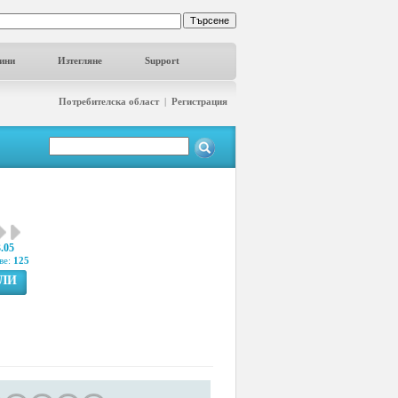
ини
Изтегляне
Support
Потребителска област
|
Регистрация
3.05
ве:
125
ГЛИ