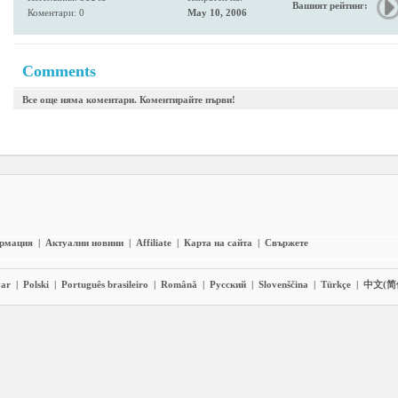
Вашият рейтинг:
Коментари: 0
May 10, 2006
Comments
Все още няма коментари. Коментирайте първи!
ормация
|
Актуални новини
|
Affiliate
|
Карта на сайта
|
Свържете
ar
|
Polski
|
Português brasileiro
|
Română
|
Pyccĸий
|
Slovenščina
|
Türkçe
|
中文(简