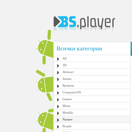
Всички категории
All
3D
Abstract
Anime
Business
Computer/OS
Games
Music
Metallic
Nature
People