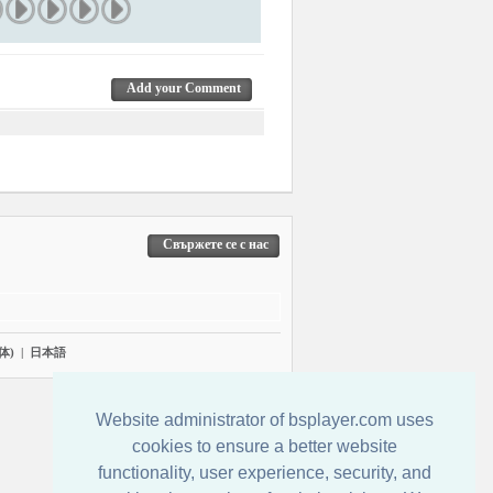
Add your Comment
Свържете се с нас
体)
|
日本語
Website administrator of bsplayer.com uses
cookies to ensure a better website
functionality, user experience, security, and