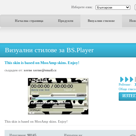
Изберете език:
Начална страница
Продукти
Визуални стилове
Нов
Визуални стилове за BS.Player
This skin is based on MooAmp skins. Enjoy!
създаден от:
xerno xerno@email.cz
Рейтинг:
Общо гласо
ИЗТЕ
This skin is based on MooAmp skins. Enjoy!
Изтегляния:
98145
Изпратен на: