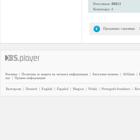
Изтегляния:
88813
Коментари: 4
Предишна страница
Реклама
|
Политика за защита на личната информация
|
Актуални новини
|
Affiliate
|
нас
|
Правна информация
Български
|
Deutsch
|
English
|
Español
|
Magyar
|
Polski
|
Português brasileiro
|
Ro