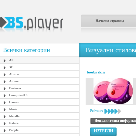
Начална страница
Визуални стилове
Всички категории
All
3D
boobs skin
Abstract
Anime
Business
Computer/OS
Games
Music
Рейтинг:
Metallic
Допълнителна информа
Nature
People
ИЗТЕГЛИ