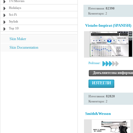
TV/Movies
Holidays
Изтегляния:
82390
Коментари: 2
Sci-Fi
Stylish
Vistabs-Inspirat (SPANISH)
Top 10
Skin Maker
Skin Documentation
Рейтинг:
Допълнителна информа
ИЗТЕГЛИ
Изтегляния:
82820
Коментари: 2
Smith&Wesson