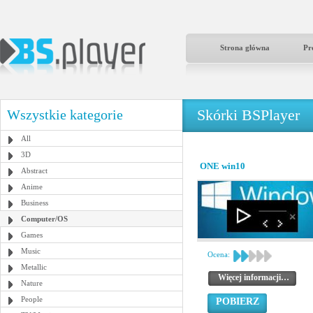
Strona główna
Pr
Skórki BSPlayer
Wszystkie kategorie
All
3D
ONE win10
Abstract
Anime
Business
Computer/OS
Games
Music
Ocena:
Metallic
Więcej informacji…
Nature
People
POBIERZ