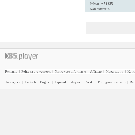
Pobrania:
51635
Komentarze: 0
Reklama
|
Polityka prywatności
|
Najnowsze informacje
|
Affiliate
|
Mapa strony
|
Kont
Български
|
Deutsch
|
English
|
Español
|
Magyar
|
Polski
|
Português brasileiro
|
Ro