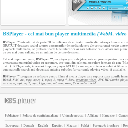
BSPlayer - cel mai bun player multimedia
(WebM, video 
BSPlayer ™
este utilizat de peste 70 de milioane de utilizatori media din intreaga lume si a fo
GRATUIT depasesc totalul tuturor descarcarilor de media playere ale concurentei
media player
playback multimedia, se preteaza foarte bine tuturor celor care folosesc calculatoare mai put
de cea mai buna calitate, cu un minim de cerinte de sistem.
Cel mai important lucru,
BSPlayer ™
, un
player gratis de filme
, este un produs pentru piata mo
urmareasca materialul video cu subtitrare, intr-unul din cele mai populare formate de gen (M
.txt...). BSPlayer este, in acelasi timp, un player AVCHD, care va permite sa sa rulati si fil
automatically search and download missing subtitles for currently playing video, if available.
BSPlayer
™ program de software pentru filme si
media player
care suporta toate tipurile inte
WebM, Xvid, avi, mpg, mpeg-1, mpeg-2, mpeg-4, 3ivx,
streaming video
, AVC HD (avchd player
wav, mpa, mp1, mp2, mp3, Ogg, aac, aif, ram, wma, flv si multe altele!
Publicitate
|
Politica de confidentialitate
|
Ultimele noutati
|
Affiliate
|
Harta site
|
Contact
Български
|
Deutsch
|
English
|
Español
|
Magyar
|
Polski
|
Português brasileiro
|
Ro