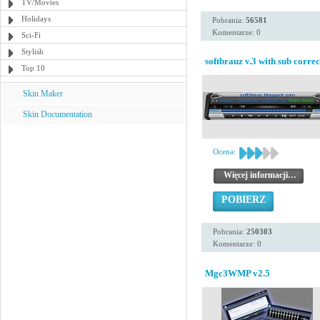
TV/Movies
Holidays
Pobrania:
56581
Komentarze: 0
Sci-Fi
Stylish
softbrauz v.3 with sub correc
Top 10
Skin Maker
Skin Documentation
Ocena:
Więcej informacji…
POBIERZ
Pobrania:
250303
Komentarze: 0
Mgc3WMP v2.5