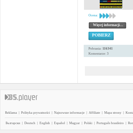
Ocena:
Więcej informacji…
POBIERZ
Pobrania:
116341
Komentarze: 3
Reklama
|
Polityka prywatności
|
Najnowsze informacje
|
Affiliate
|
Mapa strony
|
Kont
Български
|
Deutsch
|
English
|
Español
|
Magyar
|
Polski
|
Português brasileiro
|
Ro