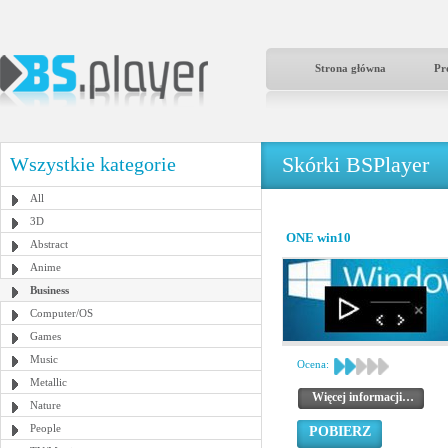
Strona główna
Pr
Skórki BSPlayer
Wszystkie kategorie
All
3D
ONE win10
Abstract
Anime
Business
Computer/OS
Games
Music
Ocena:
Metallic
Więcej informacji…
Nature
People
POBIERZ