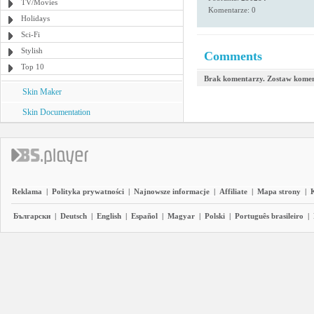
TV/Movies
Komentarze: 0
Holidays
Sci-Fi
Stylish
Comments
Top 10
Brak komentarzy. Zostaw komen
Skin Maker
Skin Documentation
Reklama
|
Polityka prywatności
|
Najnowsze informacje
|
Affiliate
|
Mapa strony
|
Български
|
Deutsch
|
English
|
Español
|
Magyar
|
Polski
|
Português brasileiro
|