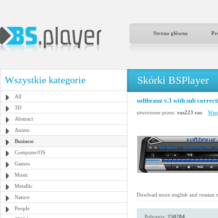
Strona główna
Pr
Skórki BSPlayer
Wszystkie kategorie
All
softbrauz v.3 with sub correct
3D
utworzone przez:
ras223 ras
Więc
Abstract
Anime
Business
Computer/OS
Games
Music
Metallic
Dowload more english and russian 
Nature
People
Pobrania:
250284