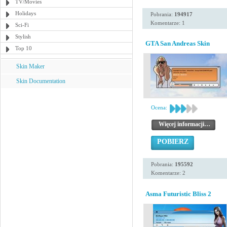
TV/Movies
Holidays
Pobrania:
194917
Komentarze: 1
Sci-Fi
Stylish
GTA San Andreas Skin
Top 10
Skin Maker
Skin Documentation
Ocena:
Więcej informacji…
POBIERZ
Pobrania:
195592
Komentarze: 2
Asma Futuristic Bliss 2