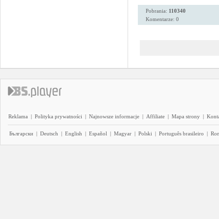
Pobrania:
110340
Komentarze: 0
Reklama
|
Polityka prywatności
|
Najnowsze informacje
|
Affiliate
|
Mapa strony
|
Kont
Български
|
Deutsch
|
English
|
Español
|
Magyar
|
Polski
|
Português brasileiro
|
Ro