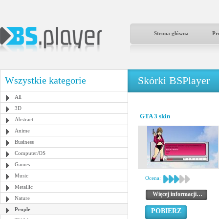
Strona główna
Pr
Skórki BSPlayer
Wszystkie kategorie
All
3D
GTA 3 skin
Abstract
Anime
Business
Computer/OS
Games
Music
Ocena:
Metallic
Więcej informacji…
Nature
People
POBIERZ