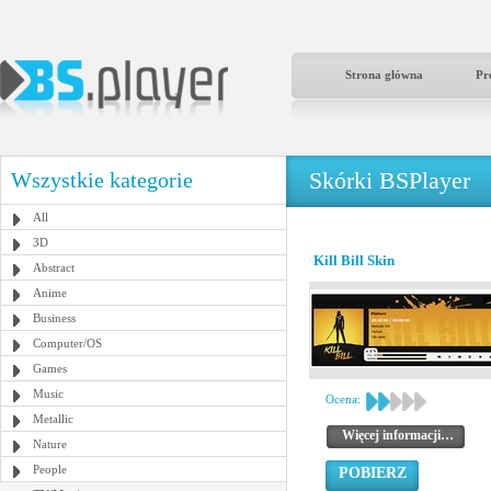
Strona główna
Pr
Skórki BSPlayer
Wszystkie kategorie
All
3D
Kill Bill Skin
Abstract
Anime
Business
Computer/OS
Games
Music
Ocena:
Metallic
Więcej informacji…
Nature
People
POBIERZ