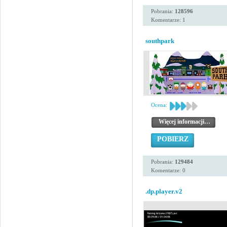
Pobrania:
128596
Komentarze: 1
southpark
Ocena:
Więcej informacji…
POBIERZ
Pobrania:
129484
Komentarze: 0
.dp.player.v2