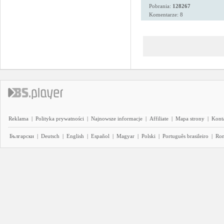
Pobrania:
128267
Komentarze: 8
Reklama
|
Polityka prywatności
|
Najnowsze informacje
|
Affiliate
|
Mapa strony
|
Kont
Български
|
Deutsch
|
English
|
Español
|
Magyar
|
Polski
|
Português brasileiro
|
Ro