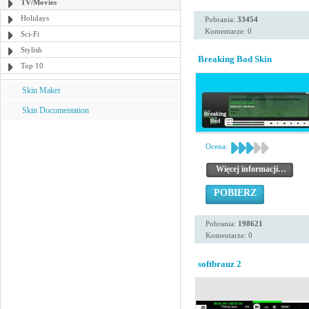
TV/Movies
Holidays
Pobrania:
33454
Komentarze: 0
Sci-Fi
Stylish
Breaking Bad Skin
Top 10
Skin Maker
Skin Documentation
Ocena:
Więcej informacji…
POBIERZ
Pobrania:
198621
Komentarze: 0
softbrauz 2