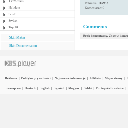
TV/Movies
Pobrania:
115932
Holidays
Komentarze: 0
Sci-Fi
Stylish
Comments
Top 10
Brak komentarzy. Zostaw komen
Skin Maker
Skin Documentation
Reklama
|
Polityka prywatności
|
Najnowsze informacje
|
Affiliate
|
Mapa strony
|
Български
|
Deutsch
|
English
|
Español
|
Magyar
|
Polski
|
Português brasileiro
|