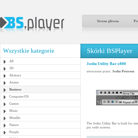
Strona główna
Pr
Skórki BSPlayer
Wszystkie kategorie
All
Joshu Utility Bar x800
3D
utworzone przez:
Joshu Petersen
Abstract
Anime
Business
Computer/OS
Games
Music
Metallic
The Joshu Utility Bar is built for s
Nature
pix wide screens.
People