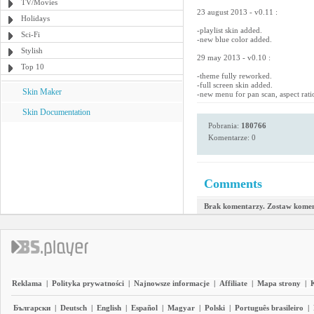
TV/Movies
23 august 2013 - v0.11 :
Holidays
-playlist skin added.
Sci-Fi
-new blue color added.
Stylish
29 may 2013 - v0.10 :
Top 10
-theme fully reworked.
-full screen skin added.
Skin Maker
-new menu for pan scan, aspect rati
Skin Documentation
Pobrania:
180766
Komentarze: 0
Comments
Brak komentarzy. Zostaw komen
Reklama
|
Polityka prywatności
|
Najnowsze informacje
|
Affiliate
|
Mapa strony
|
Български
|
Deutsch
|
English
|
Español
|
Magyar
|
Polski
|
Português brasileiro
|