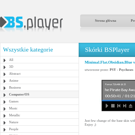
Strona główna
Pr
Skórki BSPlayer
Wszystkie kategorie
All
Minimal.Flat.Obsidian.Blue 
3D
utworzone przez:
PSY - Psychoses
Abstract
Anime
Business
Computer/OS
Games
Music
Metallic
Just few change of the base skin wi
Nature
Enjoy ;)
People