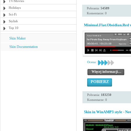
TV/Movies
Holidays
Pobrania:
54589
Komentarze: 0
Sci-Fi
Stylish
Minimal.Flat.Obsidian.Red 
Top 10
Skin Maker
Skin Documentation
Ocena:
Więcej informacji…
POBIERZ
Pobrania:
183250
Komentarze: 0
Skin in WinAMP3 style - N