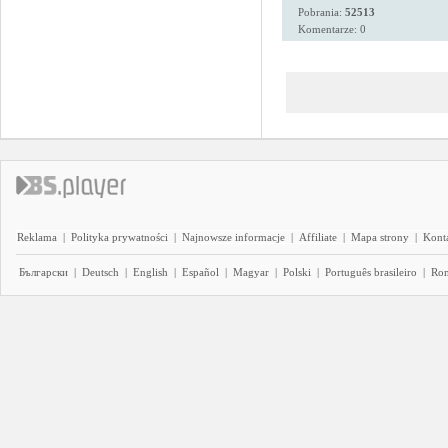
Pobrania:
52513
Komentarze: 0
Reklama
|
Polityka prywatności
|
Najnowsze informacje
|
Affiliate
|
Mapa strony
|
Kont
Български
|
Deutsch
|
English
|
Español
|
Magyar
|
Polski
|
Português brasileiro
|
Ro