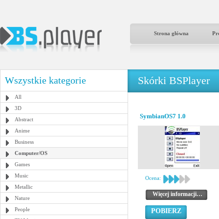
Strona główna
Pr
Skórki BSPlayer
Wszystkie kategorie
All
3D
SymbianOS7 1.0
Abstract
Anime
Business
Computer/OS
Games
Music
Ocena:
Metallic
Więcej informacji…
Nature
People
POBIERZ