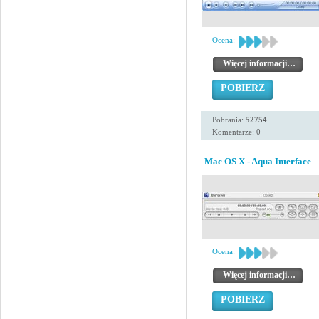
Ocena:
Więcej informacji…
POBIERZ
Pobrania:
52754
Komentarze: 0
Mac OS X - Aqua Interface
Ocena:
Więcej informacji…
POBIERZ