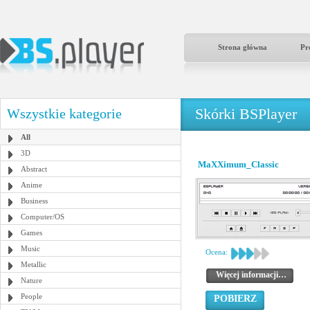
Strona główna
Pr
Skórki BSPlayer
Wszystkie kategorie
All
3D
MaXXimum_Classic
Abstract
Anime
Business
Computer/OS
Games
Music
Ocena:
Metallic
Więcej informacji…
Nature
People
POBIERZ