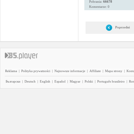
Pobrania:
66678
Komentarze: 0
Poprzedni
Reklama
|
Polityka prywatności
|
Najnowsze informacje
|
Affiliate
|
Mapa strony
|
Kont
Български
|
Deutsch
|
English
|
Español
|
Magyar
|
Polski
|
Português brasileiro
|
Ro