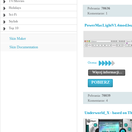
TV/Movies
Holidays
Pobrania:
70636
Komentarze: 1
Sci-Fi
Stylish
PowerMacLightV1.4mod.bs
Top 10
Skin Maker
Skin Documentation
Ocena:
Więcej informacji…
POBIERZ
Pobrania:
70039
Komentarze: 4
Underworld_X - based on Th