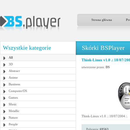
Strona główna
Pr
Skórki BSPlayer
Wszystkie kategorie
All
Think-Linux v1.0 .: 18/07/200
3D
utworzone przez:
DS
Abstract
Anime
Business
Computer/OS
Games
Music
Metallic
Think-Linux v1.0 .: 18/07/2004 :.
Nature
People
Pobrania:
69563