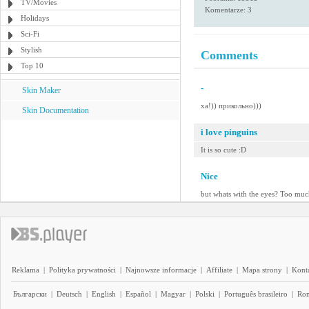
TV/Movies
Komentarze: 3
Holidays
Sci-Fi
Stylish
Comments
Top 10
-
Skin Maker
ха!)) прикольно)))
Skin Documentation
i love pinguins
It is so cute :D
Nice
but whats with the eyes? Too mu
Reklama
|
Polityka prywatności
|
Najnowsze informacje
|
Affiliate
|
Mapa strony
|
Kont
Български
|
Deutsch
|
English
|
Español
|
Magyar
|
Polski
|
Português brasileiro
|
Ro