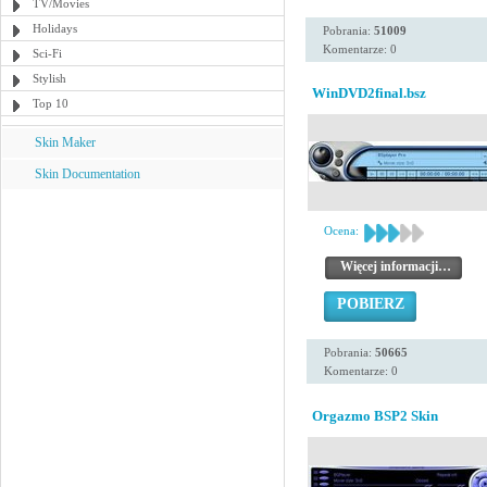
TV/Movies
Holidays
Pobrania:
51009
Komentarze: 0
Sci-Fi
Stylish
WinDVD2final.bsz
Top 10
Skin Maker
Skin Documentation
Ocena:
Więcej informacji…
POBIERZ
Pobrania:
50665
Komentarze: 0
Orgazmo BSP2 Skin