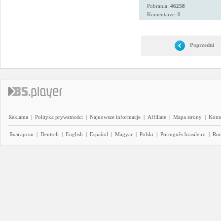
Pobrania:
46258
Komentarze: 0
Poprzedni
Reklama
|
Polityka prywatności
|
Najnowsze informacje
|
Affiliate
|
Mapa strony
|
Kont
Български
|
Deutsch
|
English
|
Español
|
Magyar
|
Polski
|
Português brasileiro
|
Ro