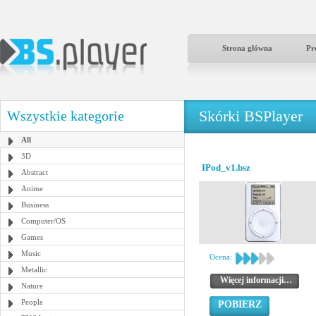
Strona główna
Pr
Skórki BSPlayer
Wszystkie kategorie
All
3D
IPod_v1.bsz
Abstract
Anime
Business
Computer/OS
Games
Music
Ocena:
Metallic
Więcej informacji…
Nature
People
POBIERZ