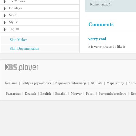
TV/Movies
Komentarze: 1
Holidays
Sci-Fi
Stylish
Comments
Top 10
verry cool
Skin Maker
it is verry nice and i like it
Skin Documentation
Reklama
|
Polityka prywatności
|
Najnowsze informacje
|
Affiliate
|
Mapa strony
|
Kont
Български
|
Deutsch
|
English
|
Español
|
Magyar
|
Polski
|
Português brasileiro
|
Ro