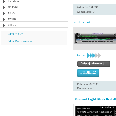
TV/Movies
Holidays
Pobrania:
278094
Komentarze: 9
Sci-Fi
Stylish
softbrauz4
Top 10
Skin Maker
Skin Documentation
Ocena:
Więcej informacji…
POBIERZ
Pobrania:
207434
Komentarze: 1
Minimal.Light.Black.Red v0