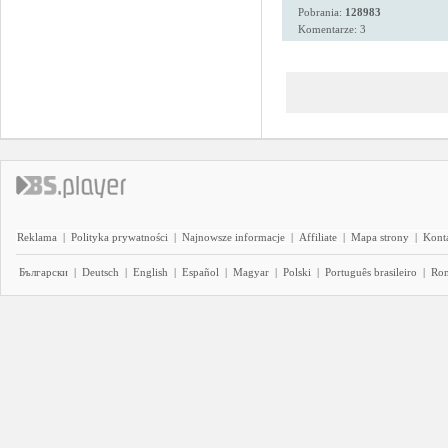
Pobrania:
128983
Komentarze: 3
Reklama
|
Polityka prywatności
|
Najnowsze informacje
|
Affiliate
|
Mapa strony
|
Kont
Български
|
Deutsch
|
English
|
Español
|
Magyar
|
Polski
|
Português brasileiro
|
Ro