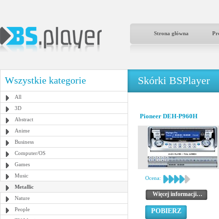
Strona główna
Pr
Skórki BSPlayer
Wszystkie kategorie
All
3D
Pioneer DEH-P960H
Abstract
Anime
Business
Computer/OS
Games
Music
Ocena:
Metallic
Więcej informacji…
Nature
People
POBIERZ