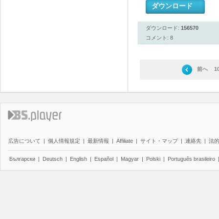
ダウンロード
ダウンロード:
156570
コメント: 8
前へ
1
広告について
|
個人情報規定
|
最新情報
|
Affiliate
|
サイト・マップ
|
連絡先
|
法
Български
|
Deutsch
|
English
|
Español
|
Magyar
|
Polski
|
Português brasileiro