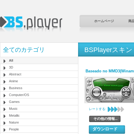
ホームページ
商
BSPlayerスキン
全てのカテゴリ
All
3D
Baseado no MMD3(Winam
Abstract
Anime
Business
Computer/OS
Games
Music
レートする:
Metallic
その他の情報...
Nature
ダウンロード
People