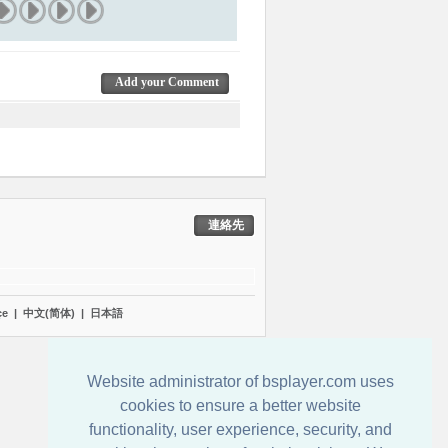
Add your Comment
連絡先
çe
|
中文(简体)
|
日本語
Website administrator of bsplayer.com uses
cookies to ensure a better website
functionality, user experience, security, and