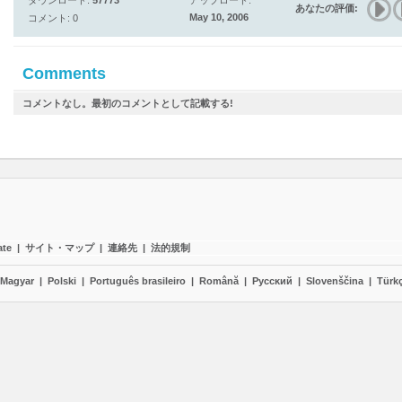
ダウンロード:
57773
アップロード:
あなたの評価:
May 10, 2006
コメント: 0
Comments
コメントなし。最初のコメントとして記載する!
ate
|
サイト・マップ
|
連絡先
|
法的規制
Magyar
|
Polski
|
Português brasileiro
|
Română
|
Pyccĸий
|
Slovenščina
|
Türk