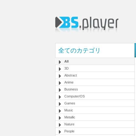
全てのカテゴリ
All
3D
Abstract
Anime
Business
Computer/OS
Games
Music
Metallic
Nature
People