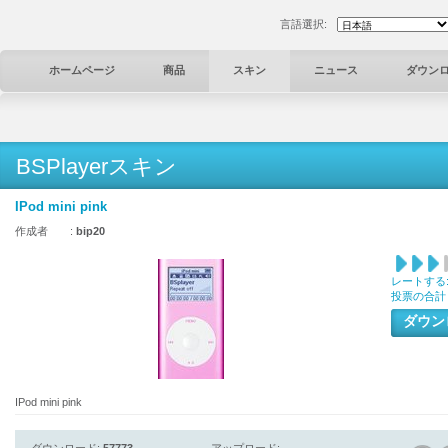
言語選択:
ホームページ
商品
スキン
ニュース
ダウン
BSPlayerスキン
IPod mini pink
作成者 :
bip20
レートする
投票の合計
ダウ
IPod mini pink