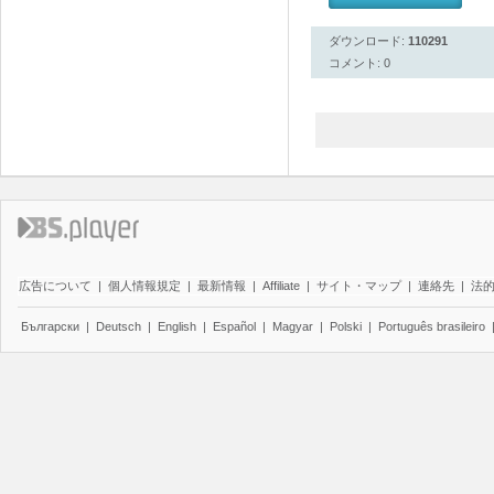
ダウンロード:
110291
コメント: 0
広告について
|
個人情報規定
|
最新情報
|
Affiliate
|
サイト・マップ
|
連絡先
|
法
Български
|
Deutsch
|
English
|
Español
|
Magyar
|
Polski
|
Português brasileiro