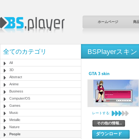
ホームページ
商
BSPlayerスキン
全てのカテゴリ
All
3D
GTA 3 skin
Abstract
Anime
Business
Computer/OS
Games
Music
レートする:
Metallic
その他の情報...
Nature
ダウンロード
People