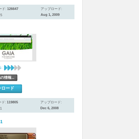
ード:
126647
アップロード:
Aug 1, 2009
5
:
の情報...
ンロード
ード:
119805
アップロード:
Dec 6, 2008
1
81