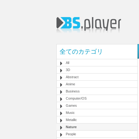
全てのカテゴリ
All
3D
Abstract
Anime
Business
Computer/OS
Games
Music
Metallic
Nature
People