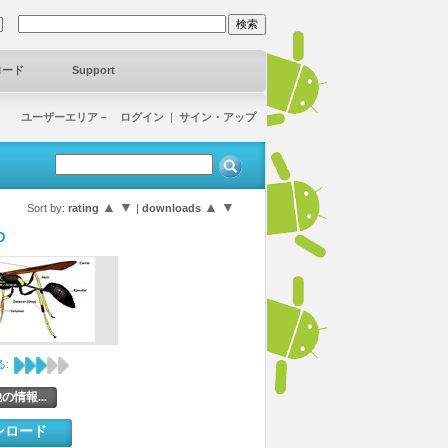
ロード
Support
ユーザーエリア－ ログイン
|
サイン・アップ
▲
▼
▲
▼
Sort by:
rating
|
downloads
D
:
の情報...
ンロード