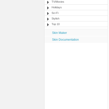
TV/Movies
Holidays
Sci-Fi
Stylish
Top 10
Skin Maker
Skin Documentation