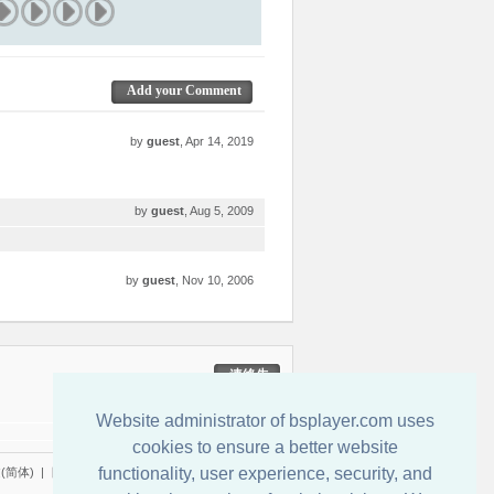
Add your Comment
by
guest
, Apr 14, 2019
by
guest
, Aug 5, 2009
by
guest
, Nov 10, 2006
連絡先
Website administrator of bsplayer.com uses
cookies to ensure a better website
functionality, user experience, security, and
(简体)
|
日本語