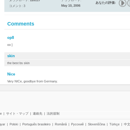
ダウンロード:
128117
アップロード:
あなたの評価:
May 10, 2006
コメント: 3
Comments
op8
oo ]
skin
the best bs skin
Nice
Very NICe, goodbye from Germany.
te
|
サイト・マップ
|
連絡先
|
法的規制
yar
|
Polski
|
Português brasileiro
|
Română
|
Pyccĸий
|
Slovenščina
|
Türkçe
|
中文