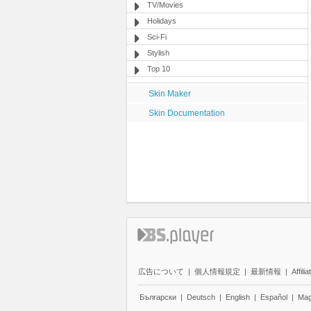
TV/Movies
Holidays
Sci-Fi
Stylish
Top 10
Skin Maker
Skin Documentation
広告について
|
個人情報規定
|
最新情報
|
Affilia
Български
|
Deutsch
|
English
|
Español
|
Mag