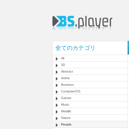
全てのカテゴリ
All
3D
Abstract
Anime
Business
Computer/OS
Games
Music
Metallic
Nature
People