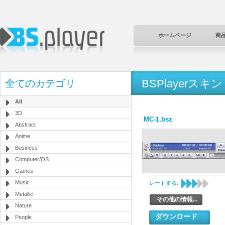
ホームページ
商
BSPlayerスキン
全てのカテゴリ
All
3D
MC-1.bsz
Abstract
Anime
Business
Computer/OS
Games
Music
レートする:
Metallic
その他の情報...
Nature
ダウンロード
People