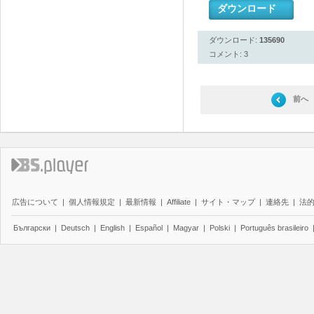
ダウンロード
ダウンロード:
135690
コメント: 3
前へ
広告について
|
個人情報規定
|
最新情報
|
Affiliate
|
サイト・マップ
|
連絡先
|
法
Български
|
Deutsch
|
English
|
Español
|
Magyar
|
Polski
|
Português brasileiro