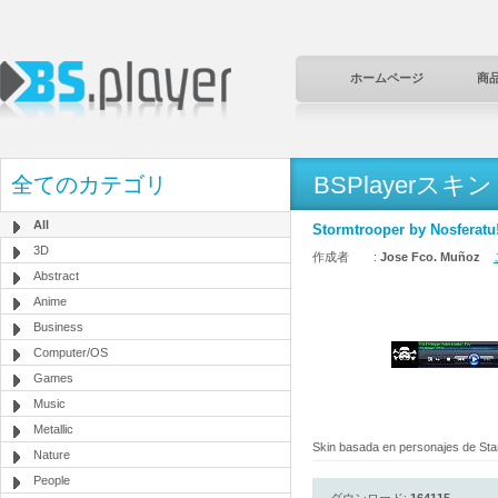
ホームページ
商
BSPlayerスキン
全てのカテゴリ
All
Stormtrooper by Nosferatu!
3D
作成者 :
Jose Fco. Muñoz
Abstract
Anime
Business
Computer/OS
Games
Music
Metallic
Skin basada en personajes de Star 
Nature
People