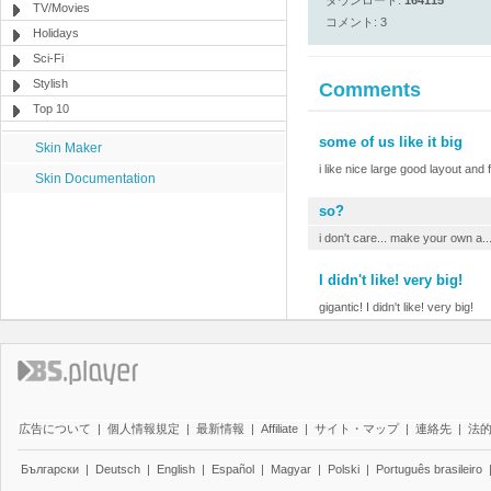
ダウンロード:
164115
TV/Movies
コメント: 3
Holidays
Sci-Fi
Stylish
Comments
Top 10
some of us like it big
Skin Maker
i like nice large good layout and
Skin Documentation
so?
i don't care... make your own a..
I didn't like! very big!
gigantic! I didn't like! very big!
広告について
|
個人情報規定
|
最新情報
|
Affiliate
|
サイト・マップ
|
連絡先
|
法
Български
|
Deutsch
|
English
|
Español
|
Magyar
|
Polski
|
Português brasileiro