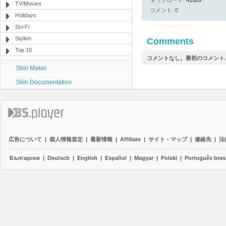
ダウンロード:
41526
TV/Movies
コメント: 0
Holidays
Sci-Fi
Stylish
Comments
Top 10
コメントなし。最初のコメント
Skin Maker
Skin Documentation
広告について
|
個人情報規定
|
最新情報
|
Affiliate
|
サイト・マップ
|
連絡先
|
法
Български
|
Deutsch
|
English
|
Español
|
Magyar
|
Polski
|
Português brasi