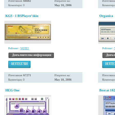
Изтегляния:
66602
Изпратен на:
Изтегляни
Коментари: 0
May 10, 2006
Коментари
KGS - 1 BSPlayer'skin
Organica
Рейтинг:
VOTE!
Рейтинг:
Допълнителна информация
Допъл
ИЗТЕГЛИ
ИЗТЕ
Изтегляния:
67271
Изпратен на:
Изтегляни
Коментари: 0
May 10, 2006
Коментари
HEG One
Best at 10