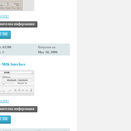
VOTE!
нителна информация
ГЛИ
я:
61206
Изпратен на:
: 0
May 10, 2006
 Milk Interface
VOTE!
нителна информация
ГЛИ