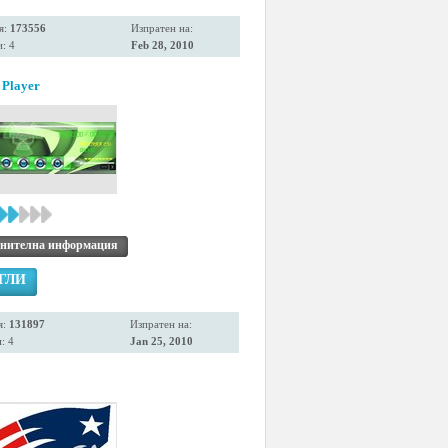
я:
173556
Изпратен на:
: 4
Feb 28, 2010
 Player
нителна информация
ГЛИ
я:
131897
Изпратен на:
: 4
Jan 25, 2010