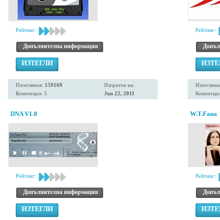
Рейтинг:
Рейтинг:
Допълнителна информация
Допъл
ИЗТЕГЛИ
ИЗТЕ
Изтегляния:
159169
Изпратен на:
Изтегляни
Коментари: 5
Jun 22, 2011
Коментари
DNA V1.0
W.T.Fana
Рейтинг:
Рейтинг:
Допълнителна информация
Допъл
ИЗТЕГЛИ
ИЗТЕ