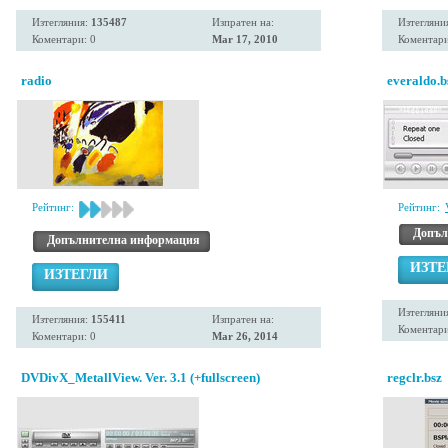
Изтегляния:
135487
Изпратен на:
Изтегляни
Коментари: 0
Mar 17, 2010
Коментари
radio
everaldo.b
Рейтинг:
Рейтинг:
Допъл
Допълнителна информация
ИЗТЕ
ИЗТЕГЛИ
Изтегляни
Изтегляния:
155411
Изпратен на:
Коментари
Коментари: 0
Mar 26, 2014
DVDivX_MetallView. Ver. 3.1 (+fullscreen)
regclr.bsz