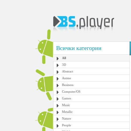
Всички категории
All
3D
Abstract
Anime
Business
Computer/OS
Games
Music
Metallic
Nature
People