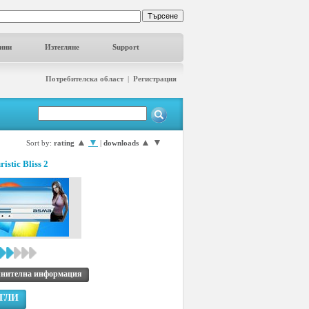
ини
Изтегляне
Support
Потребителска област
|
Регистрация
▲
▼
▲
▼
Sort by:
rating
|
downloads
istic Bliss 2
нителна информация
ГЛИ