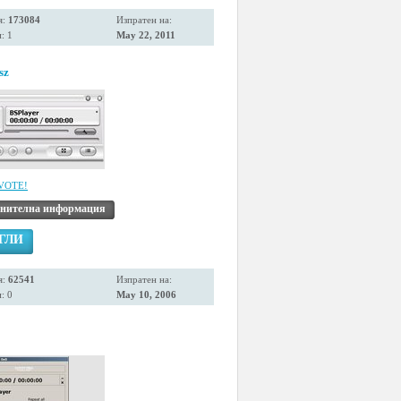
я:
173084
Изпратен на:
: 1
May 22, 2011
sz
VOTE!
нителна информация
ГЛИ
я:
62541
Изпратен на:
: 0
May 10, 2006