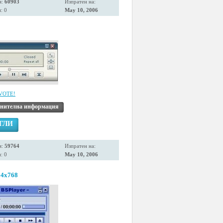
я:
60903
Изпратен на:
: 0
May 10, 2006
VOTE!
нителна информация
ГЛИ
я:
59764
Изпратен на:
: 0
May 10, 2006
24x768