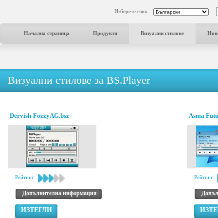
Изберете език:
Начална страница
Продукти
Визуални стилове
Нов
Визуални стилове за BS.Player
Dervish-FozzyAG.bsz
Asma Futur
Рейтинг:
Рейтинг:
Допълнителна информация
Допъл
ИЗТЕГЛИ
ИЗТЕ