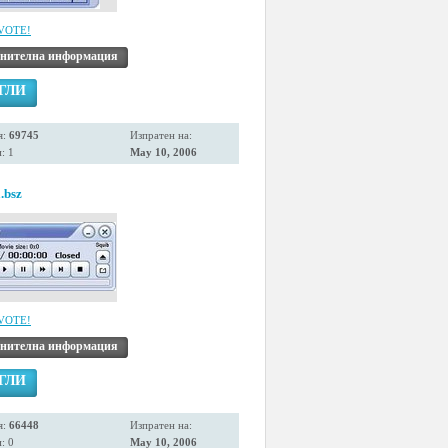
VOTE!
нителна информация
ГЛИ
я:
69745
Изпратен на:
: 1
May 10, 2006
.bsz
VOTE!
нителна информация
ГЛИ
я:
66448
Изпратен на:
: 0
May 10, 2006