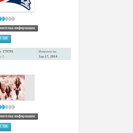
нителна информация
ГЛИ
я:
179791
Изпратен на:
: 1
Jan 17, 2014
нителна информация
ГЛИ