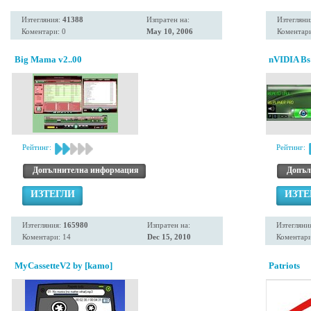
Изтегляния:
41388
Изпратен на:
Изтегляни
Коментари: 0
May 10, 2006
Коментари
Big Mama v2..00
nVIDIA Bs
Рейтинг:
Рейтинг:
Допълнителна информация
Допъл
ИЗТЕГЛИ
ИЗТЕ
Изтегляния:
165980
Изпратен на:
Изтегляни
Коментари: 14
Dec 15, 2010
Коментари
MyCassetteV2 by [kamo]
Patriots