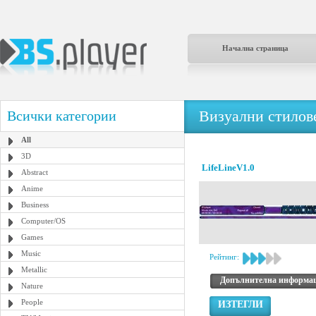
Начална страница
Визуални стилове
Всички категории
All
3D
LifeLineV1.0
Abstract
Anime
Business
Computer/OS
Games
Music
Рейтинг:
Metallic
Допълнителна информа
Nature
People
ИЗТЕГЛИ