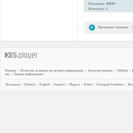
Изтегляния:
43834
Коментари: 0
Предишна страница
Реклама
|
Политика за защита на личната информация
|
Актуални новини
|
Affiliate
|
нас
|
Правна информация
Български
|
Deutsch
|
English
|
Español
|
Magyar
|
Polski
|
Português brasileiro
|
Ro