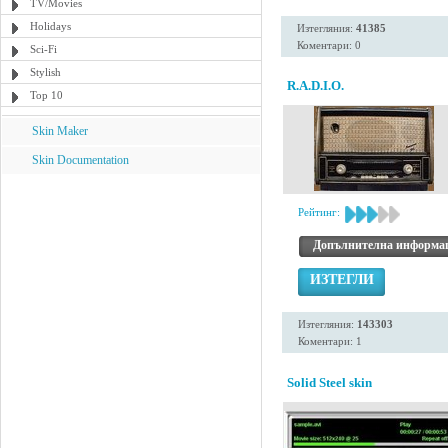
TV/Movies
Holidays
Изтегляния:
41385
Коментари: 0
Sci-Fi
Stylish
R.A.D.I.O.
Top 10
Skin Maker
Skin Documentation
Рейтинг:
Допълнителна информа
ИЗТЕГЛИ
Изтегляния:
143303
Коментари: 1
Solid Steel skin