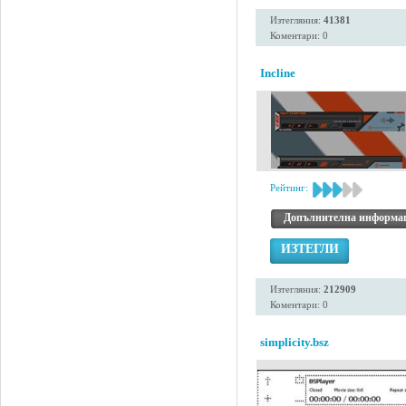
Изтегляния:
41381
Коментари: 0
Incline
Рейтинг:
Допълнителна информа
ИЗТЕГЛИ
Изтегляния:
212909
Коментари: 0
simplicity.bsz