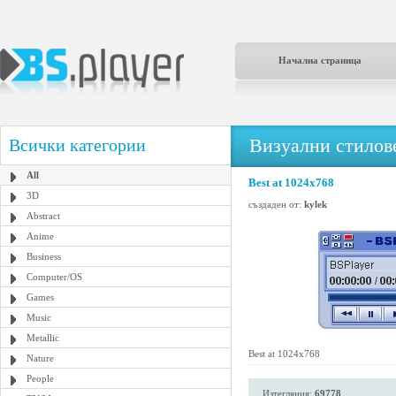
Начална страница
Визуални стилове
Всички категории
All
Best at 1024x768
3D
създаден от:
kylek
Abstract
Anime
Business
Computer/OS
Games
Music
Metallic
Best at 1024x768
Nature
People
Изтегляния:
69778