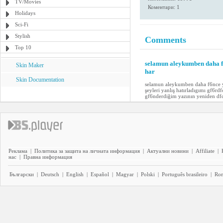
TV/Movies
Коментари: 1
Holidays
Sci-Fi
Stylish
Comments
Top 10
selamun aleykumben daha 
Skin Maker
har
Skin Documentation
selamun aleykumben daha f6nce yo
şeyleri yanlış hatırladıgımı gf6rd
gf6nderdiğim yazının yeniden df
Реклама
|
Политика за защита на личната информация
|
Актуални новини
|
Affiliate
|
нас
|
Правна информация
Български
|
Deutsch
|
English
|
Español
|
Magyar
|
Polski
|
Português brasileiro
|
Ro