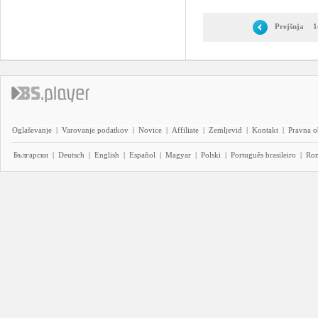
Prejšnja
1
Oglaševanje
|
Varovanje podatkov
|
Novice
|
Affiliate
|
Zemljevid
|
Kontakt
|
Pravna o
Български
|
Deutsch
|
English
|
Español
|
Magyar
|
Polski
|
Português brasileiro
|
Ro