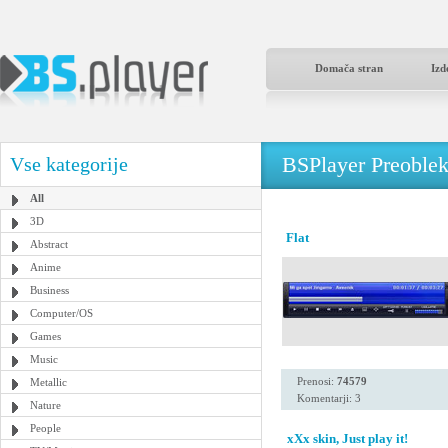
Domača stran
Izd
BSPlayer Preoble
Vse kategorije
All
3D
Flat
Abstract
Anime
Business
Computer/OS
Games
Music
Prenosi:
74579
Metallic
Komentarji: 3
Nature
People
xXx skin, Just play it!