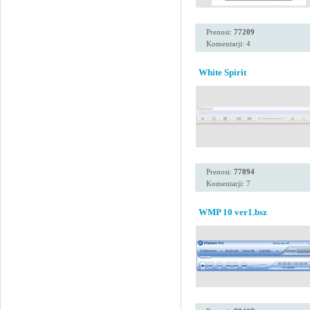
Prenosi:
77209
Komentarji: 4
White Spirit
Prenosi:
77894
Komentarji: 7
WMP 10 ver1.bsz