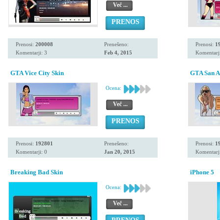
Več ...
PRENOS
Prenosi:
200008
Prenešeno:
Prenosi:
1
Komentarji: 3
Feb 4, 2015
Komentarji
GTA Vice City Skin
GTA San A
Ocena:
Več ...
PRENOS
Prenosi:
192801
Prenešeno:
Prenosi:
1
Komentarji: 0
Jan 20, 2015
Komentarji
Breaking Bad Skin
iPhone 5
Ocena:
Več ...