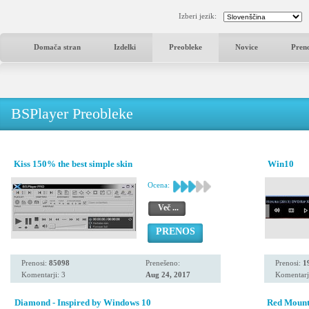
Izberi jezik:
Domača stran
Izdelki
Preobleke
Novice
Pren
BSPlayer Preobleke
Kiss 150% the best simple skin
Win10
Ocena:
Več ...
PRENOS
Prenosi:
85098
Prenešeno:
Prenosi:
1
Komentarji: 3
Aug 24, 2017
Komentarj
Diamond - Inspired by Windows 10
Red Mount