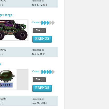
79750
Prenešeno:
: 1
Jan 17, 2014
ger large
Ocena:
Več ...
PRENOS
29562
Prenešeno:
: 0
Jan 7, 2014
r
Ocena:
Več ...
PRENOS
36004
Prenešeno:
: 3
Sep 21, 2013