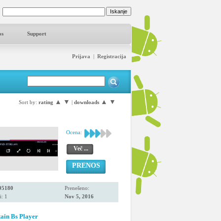
os
Support
Prijava
|
Registracija
▲
▼
▲
▼
Sort by:
rating
|
downloads
Ocena:
Več ...
PRENOS
95180
Prenešeno:
i: 1
Nov 5, 2016
ain Bs Player