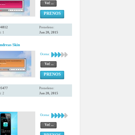
Več ...
PRENOS
94812
Prenešeno:
: 1
Jan 20, 2015
ndreas Skin
Ocena:
Več ...
PRENOS
95477
Prenešeno:
: 2
Jan 20, 2015
Ocena:
Več ...