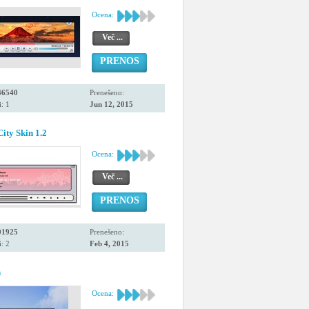
Ocena:
Več ...
PRENOS
46540
Prenešeno:
: 1
Jun 12, 2015
ity Skin 1.2
Ocena:
Več ...
PRENOS
01925
Prenešeno:
: 2
Feb 4, 2015
n
Ocena: