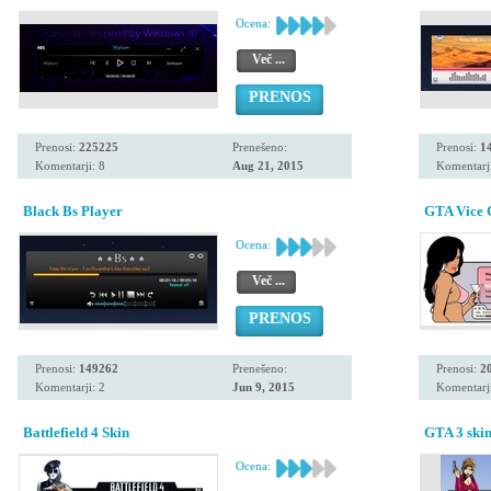
Ocena:
Več ...
PRENOS
Prenosi:
225225
Prenešeno:
Prenosi:
1
Komentarji: 8
Aug 21, 2015
Komentarji
Black Bs Player
GTA Vice C
Ocena:
Več ...
PRENOS
Prenosi:
149262
Prenešeno:
Prenosi:
2
Komentarji: 2
Jun 9, 2015
Komentarji
Battlefield 4 Skin
GTA 3 ski
Ocena: