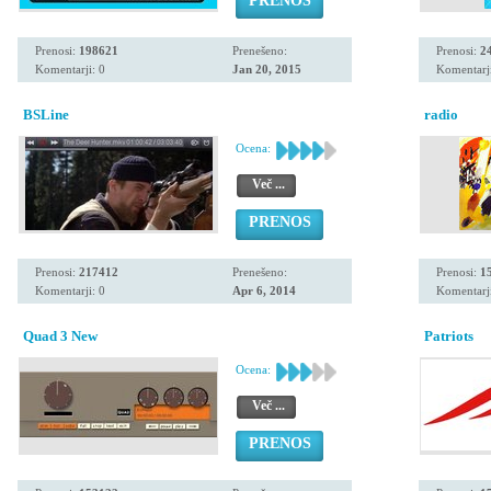
PRENOS
Prenosi:
198621
Prenešeno:
Prenosi:
2
Komentarji: 0
Jan 20, 2015
Komentarji
BSLine
radio
Ocena:
Več ...
PRENOS
Prenosi:
217412
Prenešeno:
Prenosi:
1
Komentarji: 0
Apr 6, 2014
Komentarji
Quad 3 New
Patriots
Ocena:
Več ...
PRENOS