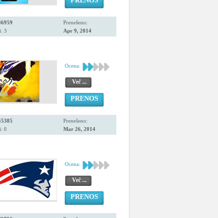
PRENOS
46959
Prenešeno:
: 3
Apr 9, 2014
Ocena:
Več ...
PRENOS
55385
Prenešeno:
: 0
Mar 26, 2014
Ocena:
Več ...
PRENOS