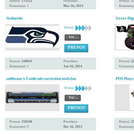
Prenosi:
153122
Prenešeno:
Prenosi:
1
Komentarji: 1
Mar 16, 2014
Komentarji
Seahawks
Grave Dig
Ocena:
Več ...
PRENOS
Prenosi:
218645
Prenešeno:
Prenosi:
2
Komentarji: 1
Jan 16, 2014
Komentarji
softbrauz v.3 with sub correction tools.bsz
POS Playe
Ocena:
Več ...
PRENOS
Prenosi:
250246
Prenešeno:
Prenosi:
2
Komentarji: 0
Dec 16, 2013
Komentarji