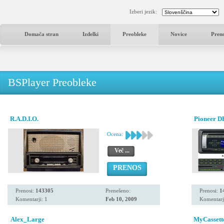
Izberi jezik:
Domača stran
Izdelki
Preobleke
Novice
Pren
BSPlayer Preobleke
R.A.D.I.O.
Pioneer 
Ocena:
Več ...
PRENOS
Prenosi:
143305
Prenešeno:
Prenosi:
1
Komentarji: 1
Feb 10, 2009
Komentarj
Alex_Large
MyCassett