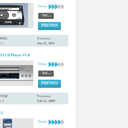
Ocena:
Več ...
PRENOS
46452
Prenešeno:
: 1
Jun 21, 2011
33 CD Player V1.0
Ocena:
Več ...
PRENOS
47258
Prenešeno:
: 3
Feb 21, 2009
.5
Ocena: