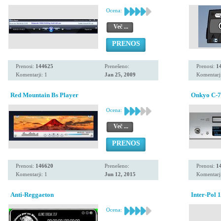
Ocena:
Več ...
PRENOS
Prenosi:
144625
Prenešeno:
Prenosi:
1
Komentarji: 1
Jan 25, 2009
Komentarji
Red Mountain Bs Player
Onkyo C-7
Ocena:
Več ...
PRENOS
Prenosi:
146620
Prenešeno:
Prenosi:
1
Komentarji: 1
Jun 12, 2015
Komentarji
Anti-Reggaeton
Inter-Pol 1
Ocena: