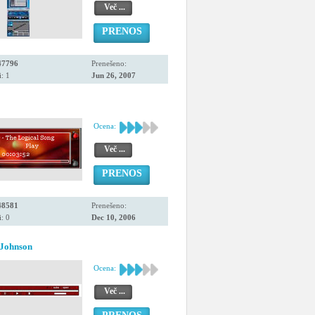
Več ...
PRENOS
47796
Prenešeno:
: 1
Jun 26, 2007
Ocena:
Več ...
PRENOS
48581
Prenešeno:
: 0
Dec 10, 2006
Johnson
Ocena:
Več ...