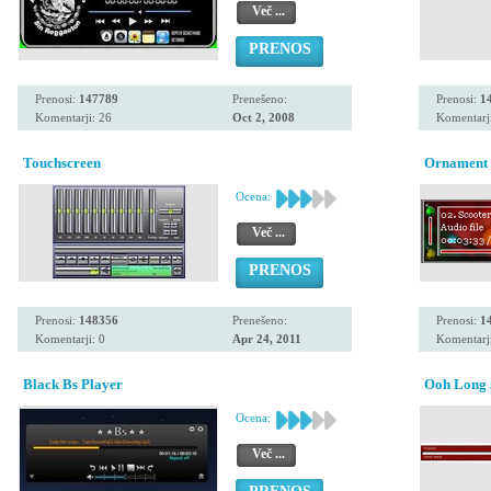
Več ...
PRENOS
Prenosi:
147789
Prenešeno:
Prenosi:
1
Komentarji: 26
Oct 2, 2008
Komentarji
Touchscreen
Ornament
Ocena:
Več ...
PRENOS
Prenosi:
148356
Prenešeno:
Prenosi:
1
Komentarji: 0
Apr 24, 2011
Komentarji
Black Bs Player
Ooh Long 
Ocena:
Več ...