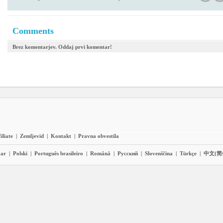
Comments
Brez komentarjev. Oddaj prvi komentar!
iliate
|
Zemljevid
|
Kontakt
|
Pravna obvestila
ar
|
Polski
|
Português brasileiro
|
Română
|
Pyccĸий
|
Slovenščina
|
Türkçe
|
中文(简