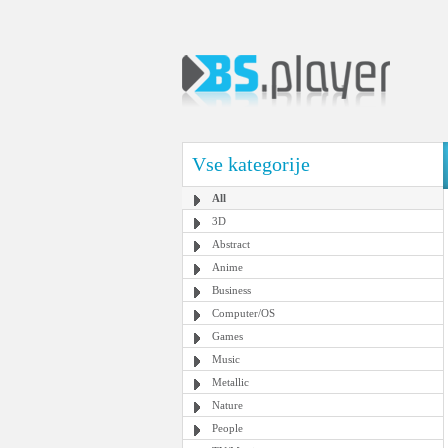
Vse kategorije
All
3D
Abstract
Anime
Business
Computer/OS
Games
Music
Metallic
Nature
People