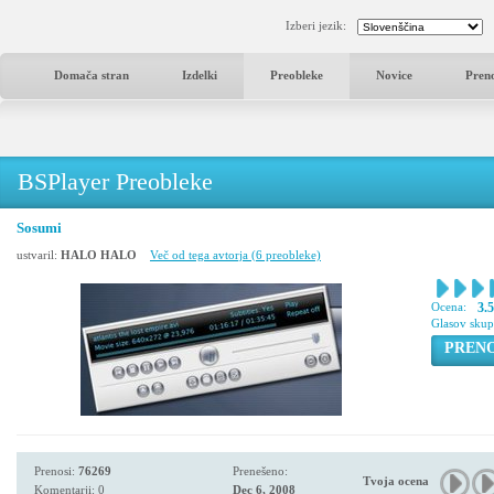
Izberi jezik:
Domača stran
Izdelki
Preobleke
Novice
Pren
BSPlayer Preobleke
Sosumi
ustvaril:
HALO HALO
Več od tega avtorja (6 preobleke)
Ocena:
3.5
Glasov sku
PREN
Prenosi:
76269
Prenešeno:
Tvoja ocena
Komentarji: 0
Dec 6, 2008