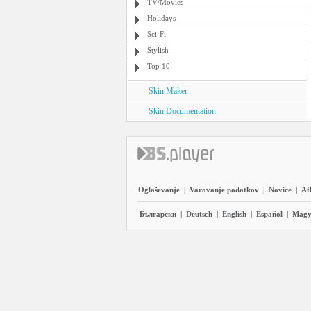
TV/Movies
Holidays
Sci-Fi
Stylish
Top 10
Skin Maker
Skin Documentation
Oglaševanje
|
Varovanje podatkov
|
Novice
|
Aff
Български
|
Deutsch
|
English
|
Español
|
Magy