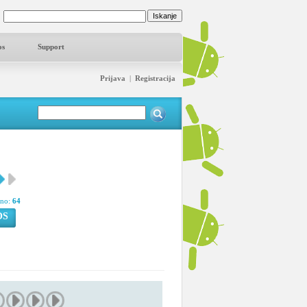
os
Support
Prijava
|
Registracija
pno:
64
OS