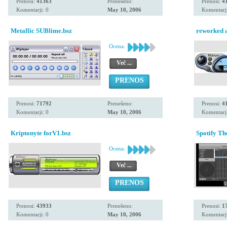
Prenosi:
41363
Prenešeno:
Prenosi:
4
Komentarji: 0
May 10, 2006
Komentarji
Metallic SUBlime.bsz
reworked a
Ocena:
Več ...
PRENOS
Prenosi:
71792
Prenešeno:
Prenosi:
4
Komentarji: 0
May 10, 2006
Komentarji
Kriptonyte forV1.bsz
Spotify T
Ocena:
Več ...
PRENOS
Prenosi:
43933
Prenešeno:
Prenosi:
1
Komentarji: 0
May 10, 2006
Komentarji