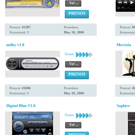
Več ...
PRENOS
Prenosi:
41387
Prenešeno:
Prenosi:
6
Komentarji: 0
May 10, 2006
Komentarji
milky v1.0
Moviola
Ocena:
Več ...
PRENOS
Prenosi:
41606
Prenešeno:
Prenosi:
4
Komentarji: 0
May 10, 2006
Komentarji
Digital Blue V1.0
Saphire
Ocena:
Več ...