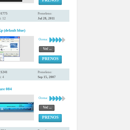
PRENOS
01775
Prenešeno:
: 12
Jul 28, 2011
 (default blue)
Ocena:
Več ...
PRENOS
21241
Prenešeno:
: 4
Sep 15, 2007
ure 084
Ocena:
Več ...
PRENOS