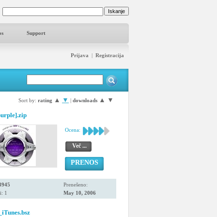
os
Support
Prijava
|
Registracija
▲
▼
▲
▼
Sort by:
rating
|
downloads
rple].zip
Ocena:
Več ...
PRENOS
3945
Prenešeno:
i: 1
May 10, 2006
iTunes.bsz