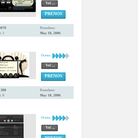
Več ...
PRENOS
0870
Prenešeno:
: 1
May 10, 2006
Ocena:
Več ...
PRENOS
1388
Prenešeno:
: 0
May 10, 2006
Ocena:
Več ...