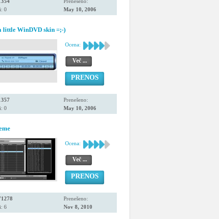
1354
Prenešeno:
: 0
May 10, 2006
 little WinDVD skin =;-)
Ocena:
Več ...
PRENOS
1357
Prenešeno:
: 0
May 10, 2006
heme
Ocena:
Več ...
PRENOS
71278
Prenešeno:
: 6
Nov 8, 2010