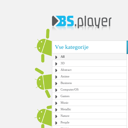
Vse kategorije
All
3D
Abstract
Anime
Business
Computer/OS
Games
Music
Metallic
Nature
People