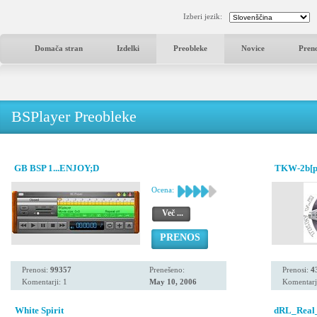
Izberi jezik:
Domača stran
Izdelki
Preobleke
Novice
Pren
BSPlayer Preobleke
GB BSP 1...ENJOY;D
TKW-2b[pu
Ocena:
Več ...
PRENOS
Prenosi:
99357
Prenešeno:
Prenosi:
4
Komentarji: 1
May 10, 2006
Komentarj
White Spirit
dRL_Real_