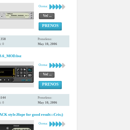
Ocena:
Več ...
PRENOS
1358
Prenešeno:
: 0
May 10, 2006
v3.6_MOD.bsz
Ocena:
Več ...
PRENOS
6144
Prenešeno:
: 0
May 10, 2006
CK style.Hope for good result:::Cris;)
Ocena: