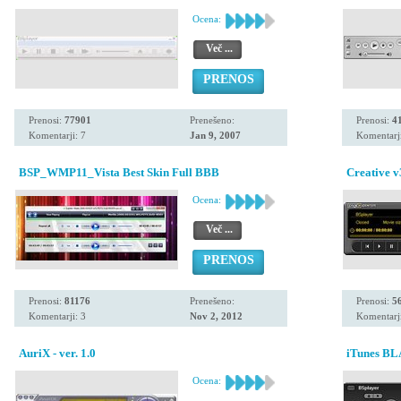
Ocena:
Več ...
PRENOS
Prenosi:
77901
Prenešeno:
Prenosi:
4
Komentarji: 7
Jan 9, 2007
Komentarji
BSP_WMP11_Vista Best Skin Full BBB
Creative 
Ocena:
Več ...
PRENOS
Prenosi:
81176
Prenešeno:
Prenosi:
5
Komentarji: 3
Nov 2, 2012
Komentarji
AuriX - ver. 1.0
iTunes BLA
Ocena: