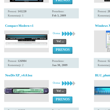
PRENOS
Prenosi:
141220
Prenešeno:
Prenosi:
2
Komentarji: 1
Feb 3, 2009
Komentarji
Compact Modern v1
Windows Xp
Ocena:
Več ...
PRENOS
Prenosi:
126984
Prenešeno:
Prenosi:
1
Komentarji: 2
Jan 30, 2009
Komentarji
NeoDivXP_v6.0.bsz
BLU_phut
Ocena:
Več ...
PRENOS