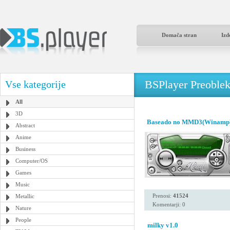
Domača stran
Izd
BSPlayer Preoble
Vse kategorije
All
3D
Baseado no MMD3(Winamp
Abstract
Anime
Business
Computer/OS
Games
Music
Prenosi:
41524
Metallic
Komentarji: 0
Nature
People
milky v1.0