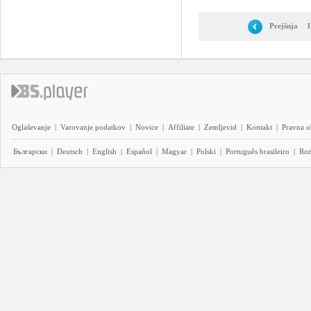
Prejšnja
1
Oglaševanje
|
Varovanje podatkov
|
Novice
|
Affiliate
|
Zemljevid
|
Kontakt
|
Pravna o
Български
|
Deutsch
|
English
|
Español
|
Magyar
|
Polski
|
Português brasileiro
|
Ro