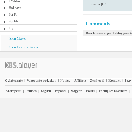
TV/Movies
Komentarji: 0
Holidays
Sci-Fi
Stylish
Comments
Top 10
Brez komentarjev. Oddaj prvi 
Skin Maker
Skin Documentation
Oglaševanje
|
Varovanje podatkov
|
Novice
|
Affiliate
|
Zemljevid
|
Kontakt
|
Prav
Български
|
Deutsch
|
English
|
Español
|
Magyar
|
Polski
|
Português brasileiro
|