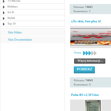
TV/Movies
Holidays
Pobrania:
74605
Komentarze: 3
Sci-Fi
Stylish
xXx skin, Just play it!
Top 10
Skin Maker
Skin Documentation
Ocena:
Więcej informacji…
POBIERZ
Pobrania:
74843
Komentarze: 0
Palm BS v2.5FS.bsz