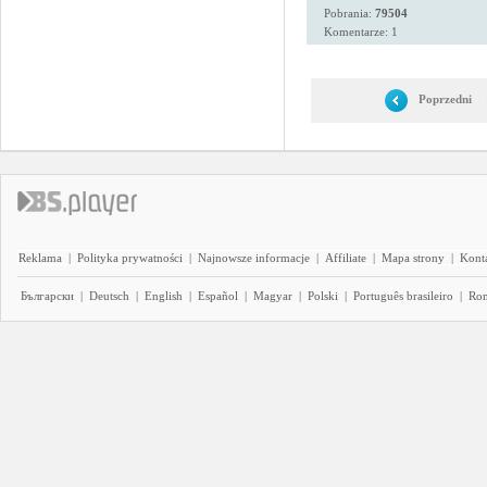
Pobrania:
79504
Komentarze: 1
Poprzedni
Reklama
|
Polityka prywatności
|
Najnowsze informacje
|
Affiliate
|
Mapa strony
|
Kont
Български
|
Deutsch
|
English
|
Español
|
Magyar
|
Polski
|
Português brasileiro
|
Ro