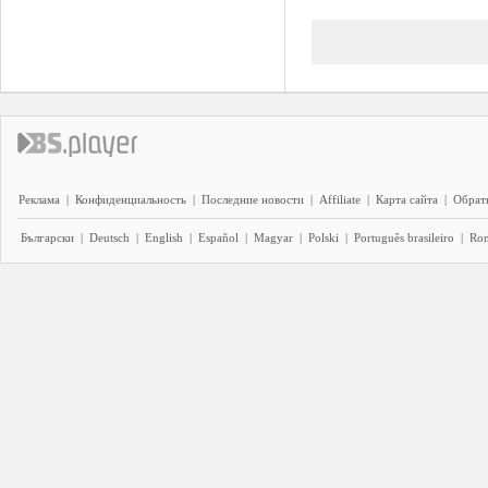
Реклама
|
Конфиденциальность
|
Последние новости
|
Affiliate
|
Карта сайта
|
Обратн
Български
|
Deutsch
|
English
|
Español
|
Magyar
|
Polski
|
Português brasileiro
|
Ro