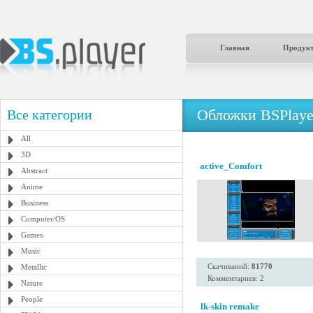
Главная
Продук
Обложки BSPlaye
Все категории
All
3D
active_Comfort
Abstract
Anime
Business
Computer/OS
Games
Music
Скачиваний:
81770
Metallic
Комментариев: 2
Nature
People
lk-skin remake