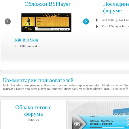
Обложки BSPlayer
Последние
форуме
Best Settings for Cri
Turn BSplayer into 
Kill Bill Skin
Kill Bill movie skin
Комментарии пользователей
lucio
: Eu adoro este progama. Bastante funcional e de simples manuseio. Definitivamente 'The 
maryo
: e foarte bun acest player multumesc |
Arie
: dank voor deze player |
sasa
: Is the best!!!
Облако тегов с
форума
subtitles