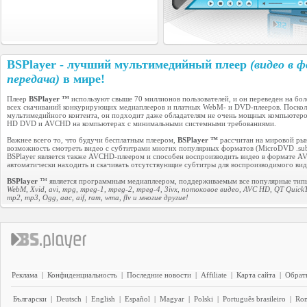
BSPlayer - лучший мультимедийный плеер
(видео в 
передача)
в мире!
Плеер
BSPlayer ™
используют свыше 70 миллионов пользователей, и он переведен на б
всех скачиваний конкурирующих медиаплееров и платных WebM- и DVD-плееров. Посколь
мультимедийного контента, он подходит даже обладателям не очень мощных компьютеро
HD DVD и AVCHD на компьютерах с минимальными системными требованиями.
Важнее всего то, что будучи бесплатным плеером,
BSPlayer ™
рассчитан на мировой рын
возможность смотреть видео с субтитрами многих популярных форматов (MicroDVD .sub, VobSu
BSPlayer является также AVCHD-плеером и способен воспроизводить видео в формате AV
автоматически находить и скачивать отсутствующие субтитры для воспроизводимого виде
BSPlayer
™ является программным медиаплеером, поддерживаемым все популярные типы в
WebM, Xvid, avi, mpg, mpeg-1, mpeg-2, mpeg-4, 3ivx, потоковое видео, AVC HD, QT QuickTi
mp2, mp3, Ogg, aac, aif, ram, wma, flv и многие другие!
Реклама
|
Конфиденциальность
|
Последние новости
|
Affiliate
|
Карта сайта
|
Обратн
Български
|
Deutsch
|
English
|
Español
|
Magyar
|
Polski
|
Português brasileiro
|
Ro