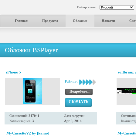
Выбор языка:
Главная
Продукты
Обложки
Новости
Ска
Обложки BSPlayer
iPhone 5
softbrauz 
Рейтинг:
Подробнее...
СКАЧАТЬ
Скачиваний:
247041
Дата загрузки:
Скачиван
Комментариев: 3
Apr 9, 2014
Комментар
MyCassetteV2 by [kamo]
MyCassett