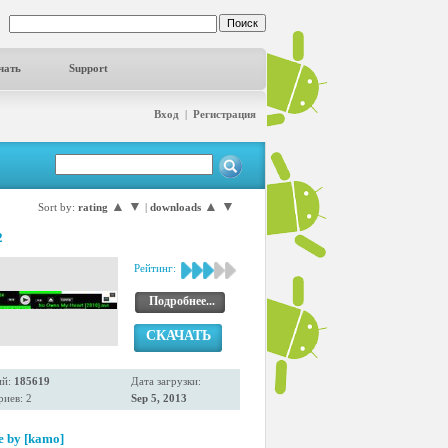
чать
Support
Вход
|
Регистрация
▲
▼
▲
▼
Sort by:
rating
|
downloads
2
Рейтинг:
Подробнее...
СКАЧАТЬ
ий:
185619
Дата загрузки:
иев: 2
Sep 5, 2013
e by [kamo]