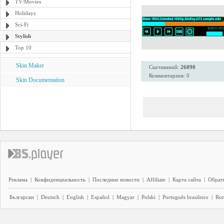
TV/Movies
Holidays
Sci-Fi
Stylish
Top 10
Skin Maker
Скачиваний:
26090
Комментариев: 0
Skin Documentation
Реклама
|
Конфиденциальность
|
Последние новости
|
Affiliate
|
Карта сайта
|
Обратн
Български
|
Deutsch
|
English
|
Español
|
Magyar
|
Polski
|
Português brasileiro
|
Ro