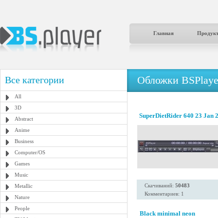
Главная
Продук
Обложки BSPlaye
Все категории
All
3D
SuperDietRider 640 23 Jan 
Abstract
Anime
Business
Computer/OS
Games
Music
Скачиваний:
50483
Metallic
Комментариев: 1
Nature
People
Black minimal neon