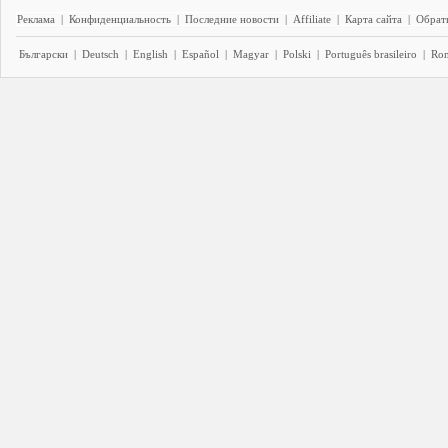
Реклама
|
Конфиденциальность
|
Последние новости
|
Affiliate
|
Карта сайта
|
Обратн
Български
|
Deutsch
|
English
|
Español
|
Magyar
|
Polski
|
Português brasileiro
|
Ro