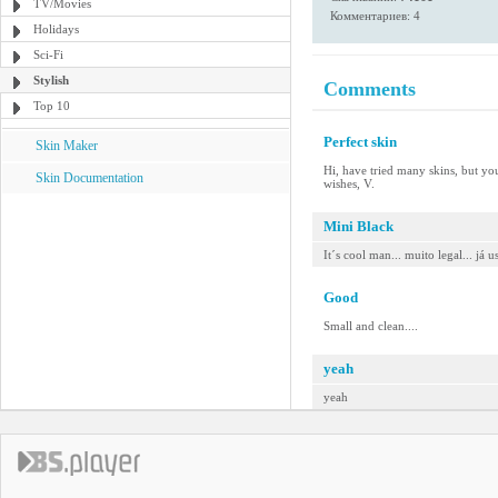
TV/Movies
Комментариев: 4
Holidays
Sci-Fi
Stylish
Comments
Top 10
Perfect skin
Skin Maker
Hi, have tried many skins, but you
Skin Documentation
wishes, V.
Mini Black
It´s cool man... muito legal... já u
Good
Small and clean....
yeah
yeah