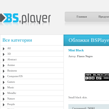
Главная
Продук
Обложки BSPlaye
Все категории
All
Mini Black
3D
Автор:
Fiasco Negro
Abstract
Anime
Business
Computer/OS
Games
Music
Metallic
Small black skin.
Nature
People
Скачиваний:
74161