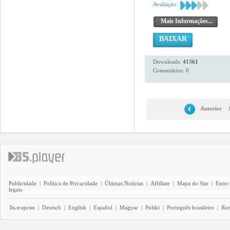
Avaliação:
Mais Informações...
BAIXAR
Downloads:
41361
Comentários: 0
Anterior
Publicidade
|
Política de Privacidade
|
Últimas Notícias
|
Affiliate
|
Mapa do Site
|
Entre
legais
Български
|
Deutsch
|
English
|
Español
|
Magyar
|
Polski
|
Português brasileiro
|
Ro