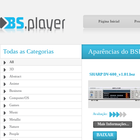
Página Inicial
Pro
Aparências do BS
Todas as Categorias
All
3D
SHARP DV-600_v1.01.bsz
Abstract
Anime
Business
Computer/OS
Games
Music
Avaliação:
Metallic
Mais Informações...
Nature
People
BAIXAR