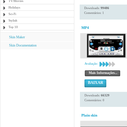
TV/Movies
Holidays
Downloads:
99486
Comentários: 1
Sci-Fi
Stylish
Top 10
MP4
Skin Maker
Skin Documentation
Avaliação:
Mais Informações...
BAIXAR
Downloads:
66329
Comentários: 0
Plain skin