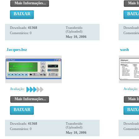
Mais Informações...
Mais I
BAIXAR
BAIX
Downloads:
41368
Transferido
Download
(Uploaded):
Comentários: 0
Comentário
May 10, 2006
Jacques.bsz
wash
Avaliação:
Avaliação:
Mais Informações...
Mais I
BAIXAR
BAIX
Downloads:
41368
Transferido
Download
(Uploaded):
Comentários: 0
Comentário
May 10, 2006