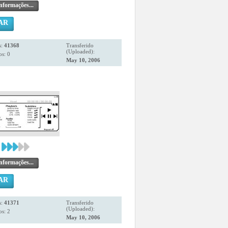
nformações...
AR
s:
41368
Transferido
(Uploaded):
s: 0
May 10, 2006
nformações...
AR
s:
41371
Transferido
(Uploaded):
s: 2
May 10, 2006