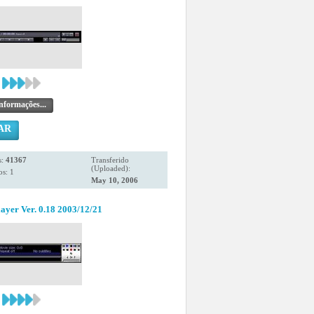
nformações...
AR
s:
41367
Transferido
(Uploaded):
s: 1
May 10, 2006
ayer Ver. 0.18 2003/12/21