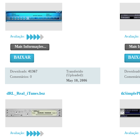
Avaliação:
Avaliação:
Mais Informações...
Mais I
BAIXAR
BAIX
Downloads:
41367
Transferido
Download
(Uploaded):
Comentários: 0
Comentário
May 10, 2006
dRL_Real_iTunes.bsz
tkSimplePl
Avaliação:
Avaliação: