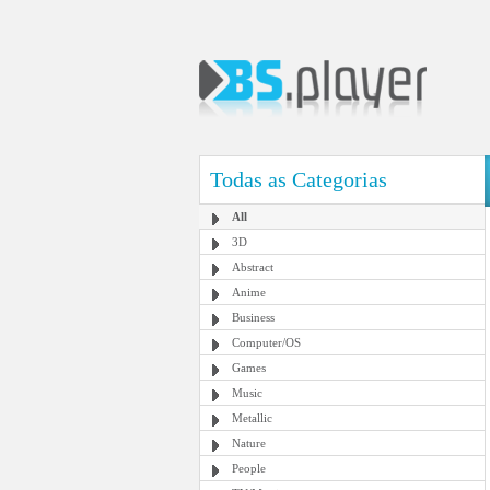
Todas as Categorias
All
3D
Abstract
Anime
Business
Computer/OS
Games
Music
Metallic
Nature
People