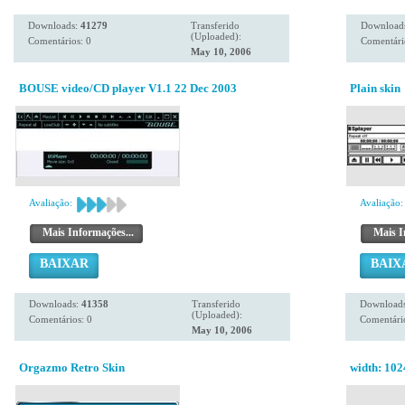
Downloads:
41279
Transferido
Download
(Uploaded):
Comentários: 0
Comentári
May 10, 2006
BOUSE video/CD player V1.1 22 Dec 2003
Plain skin
Avaliação:
Avaliação:
Mais Informações...
Mais I
BAIXAR
BAIX
Downloads:
41358
Transferido
Download
(Uploaded):
Comentários: 0
Comentário
May 10, 2006
Orgazmo Retro Skin
width: 10