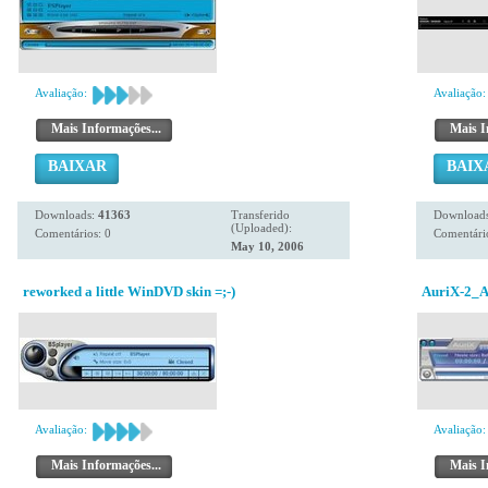
Avaliação:
Avaliação:
Mais Informações...
Mais I
BAIXAR
BAIX
Downloads:
41363
Transferido
Download
(Uploaded):
Comentários: 0
Comentário
May 10, 2006
reworked a little WinDVD skin =;-)
AuriX-2_A
Avaliação:
Avaliação:
Mais Informações...
Mais I