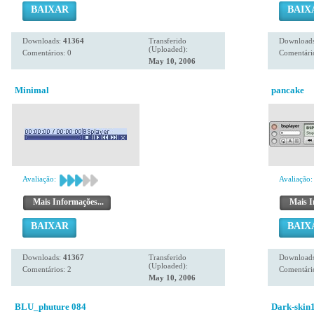
BAIXAR
BAIX
Downloads:
41364
Transferido
Download
(Uploaded):
Comentários: 0
Comentário
May 10, 2006
Minimal
pancake
Avaliação:
Avaliação:
Mais Informações...
Mais I
BAIXAR
BAIX
Downloads:
41367
Transferido
Download
(Uploaded):
Comentários: 2
Comentário
May 10, 2006
BLU_phuture 084
Dark-skin1