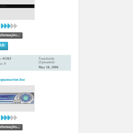
nformações...
AR
s:
41363
Transferido
(Uploaded):
s: 0
May 10, 2006
quamarine.bsz
nformações...