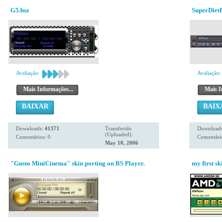
G5.bsz
SuperDietR
Avaliação:
Avaliação:
Mais Informações...
Mais I
BAIXAR
BAIX
Downloads:
41371
Transferido
Download
(Uploaded):
Comentários: 0
Comentário
May 10, 2006
"Gusto MiniCinema" skin porting on BS Player.
my first sk