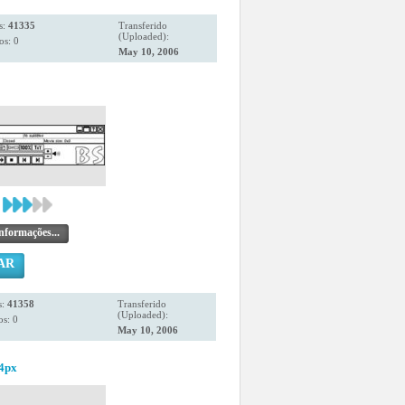
s:
41335
Transferido
(Uploaded):
os: 0
May 10, 2006
nformações...
AR
s:
41358
Transferido
(Uploaded):
s: 0
May 10, 2006
24px