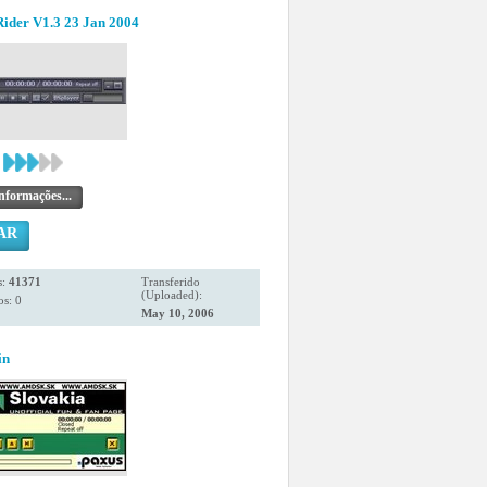
ider V1.3 23 Jan 2004
nformações...
AR
s:
41371
Transferido
(Uploaded):
s: 0
May 10, 2006
in