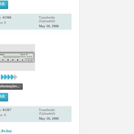
AR
s:
41366
Transferido
(Uploaded):
s: 0
May 10, 2006
nformações...
AR
s:
41367
Transferido
(Uploaded):
s: 6
May 10, 2006
.0v.bsz