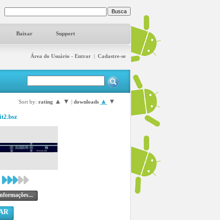
Baixar
Support
Área do Usuário - Entrar
|
Cadastre-se
▲
▼
▲
▼
Sort by:
rating
|
downloads
it2.bsz
nformações...
AR