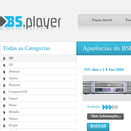
Página Inicial
Pro
Aparências do BS
Todas as Categorias
All
3D
JVC skin v-1 8 Jan 2004
Abstract
Anime
Business
Computer/OS
Games
Music
Avaliação:
Metallic
Mais Informações...
Nature
People
BAIXAR