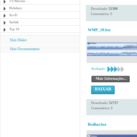
TV/Movies
Holidays
Downloads:
52500
Comentários: 0
Sci-Fi
Stylish
Top 10
WMP_10.bsz
Skin Maker
Skin Documentation
Avaliação:
Mais Informações...
BAIXAR
Downloads:
52737
Comentários: 0
Redhat.bsz