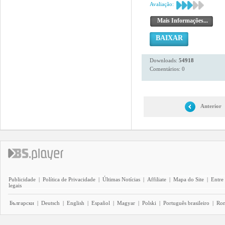
Avaliação:
Mais Informações...
BAIXAR
Downloads:
54918
Comentários: 0
Anterior
Publicidade
|
Política de Privacidade
|
Últimas Notícias
|
Affiliate
|
Mapa do Site
|
Entre
legais
Български
|
Deutsch
|
English
|
Español
|
Magyar
|
Polski
|
Português brasileiro
|
Ro