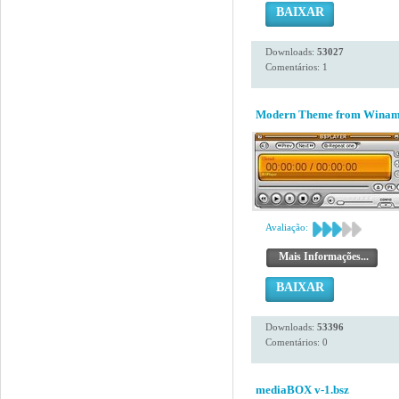
BAIXAR
Downloads:
53027
Comentários: 1
Modern Theme from Winamp 
Avaliação:
Mais Informações...
BAIXAR
Downloads:
53396
Comentários: 0
mediaBOX v-1.bsz